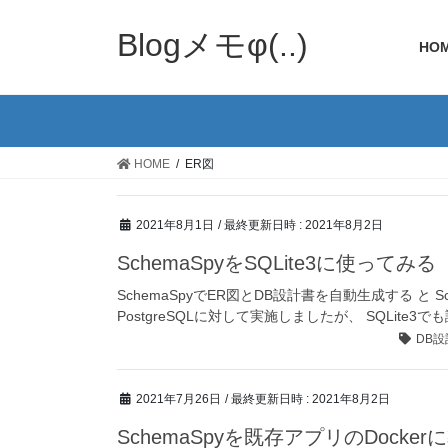
Blogメモφ(..)
HO
HOME
ER図
2021年8月1日
/ 最終更新日時 :
2021年8月2日
SchemaSpyをSQLite3に使ってみる
SchemaSpyでER図とDB設計書を自動生成する と S
PostgreSQLに対して実施しましたが、 SQLite3
DB設
2021年7月26日
/ 最終更新日時 :
2021年8月2日
SchemaSpyを既存アプリのDocke