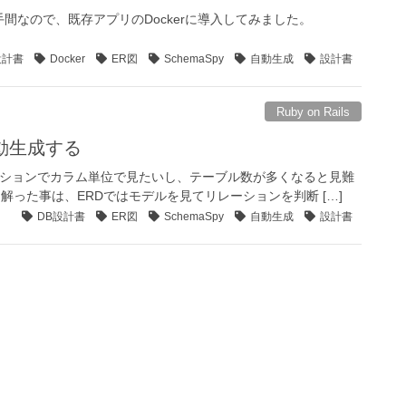
なので、既存アプリのDockerに導入してみました。
設計書
Docker
ER図
SchemaSpy
自動生成
設計書
Ruby on Rails
自動生成する
リレーションでカラム単位で見たいし、テーブル数が多くなると見難
た解った事は、ERDではモデルを見てリレーションを判断 […]
DB設計書
ER図
SchemaSpy
自動生成
設計書