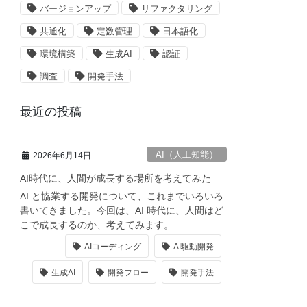
バージョンアップ
リファクタリング
共通化
定数管理
日本語化
環境構築
生成AI
認証
調査
開発手法
最近の投稿
AI（人工知能）
2026年6月14日
AI時代に、人間が成長する場所を考えてみた
AI と協業する開発について、これまでいろいろ
書いてきました。今回は、AI 時代に、人間はど
こで成長するのか、考えてみます。
AIコーディング
AI駆動開発
生成AI
開発フロー
開発手法