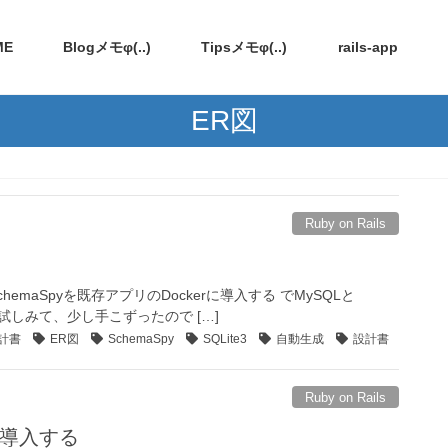
ME
Blogメモφ(..)
Tipsメモφ(..)
rails-app
ER図
Ruby on Rails
chemaSpyを既存アプリのDockerに導入する でMySQLと
でも試しみて、少し手こずったので […]
計書
ER図
SchemaSpy
SQLite3
自動生成
設計書
Ruby on Rails
rに導入する