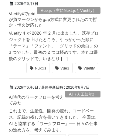
2026年6月7日
Vue.js（主にNuxt.jsとVuetify）
Vuetify4でgrid
が負マージンからgap方式に変更されたので暫
定・恒久対応した
Vuetify 4 が 2026 年 2 月に出ました。既存プロ
ジェクトを上げたところ、引っかかった順に
「テーマ」「フォント」「グリッドの余白」の
3 つでした。最初の 2 つは軽めです。本丸は最
後のグリッドで、いきなり […]
Nuxt.js
Vue3
Vuetify
2026年6月6日
/ 最終更新日時 :
2026年6月7日
AI（人工知能）
AI時代のワークフローを考え
てみた
これまで、生産性、開発の流れ、コードベー
ス、記録の残し方を書いてきました。 今回は、
AI と協業する「ワークフロー」── 日々の仕事
の進め方を、考えてみます。