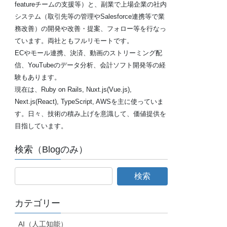
featureチームの支援等）と、副業で上場企業の社内
システム（取引先等の管理やSalesforce連携等で業
務改善）の開発や改善・提案、フォロー等を行なっ
ています。両社ともフルリモートです。
ECやモール連携、決済、動画のストリーミング配
信、YouTubeのデータ分析、会計ソフト開発等の経
験もあります。
現在は、Ruby on Rails, Nuxt.js(Vue.js),
Next.js(React), TypeScript, AWSを主に使っていま
す。日々、技術の積み上げを意識して、価値提供を
目指しています。
検索（Blogのみ）
カテゴリー
AI（人工知能）