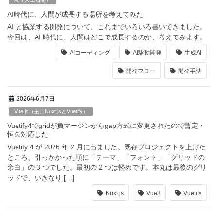
AI時代に、人間が成長する場所を考えてみた
AI と協業する開発について、これまでいろいろ書いてきました。
今回は、AI 時代に、人間はどこで成長するのか、考えてみます。
AIコーディング
AI駆動開発
生成AI
開発フロー
開発手法
2026年6月7日
Vue.js（主にNuxt.jsとVuetify）
Vuetify4でgridが負マージンからgap方式に変更されたので暫定・
恒久対応した
Vuetify 4 が 2026 年 2 月に出ました。既存プロジェクトを上げた
ところ、引っかかった順に「テーマ」「フォント」「グリッドの
余白」の 3 つでした。最初の 2 つは軽めです。本丸は最後のグリ
ッドで、いきなり […]
Nuxt.js
Vue3
Vuetify