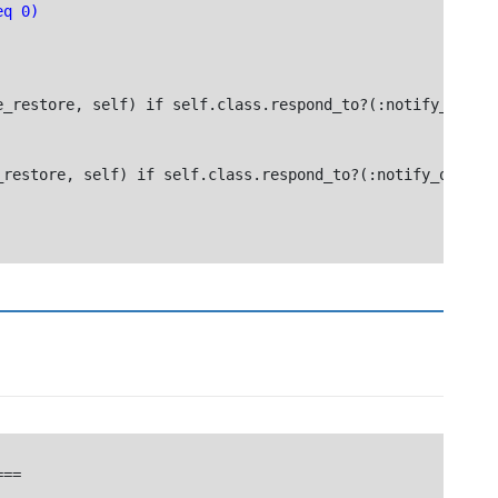
q 0)

_restore, self) if self.class.respond_to?(:notify_observ
restore, self) if self.class.respond_to?(:notify_observe
==
