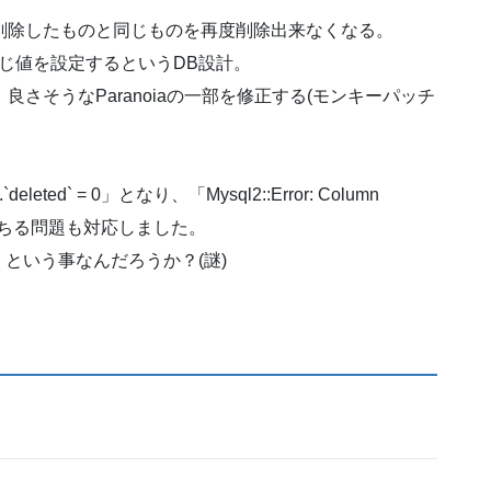
削除したものと同じものを再度削除出来なくなる。
同じ値を設定するというDB設計。
さそうなParanoiaの一部を修正する(モンキーパッチ
ted` = 0」となり、「Mysql2::Error: Column
uous:」で落ちる問題も対応しました。
という事なんだろうか？(謎)