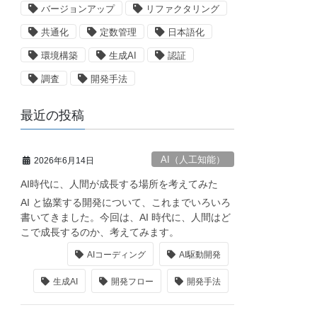
バージョンアップ
リファクタリング
共通化
定数管理
日本語化
環境構築
生成AI
認証
ers)

調査
開発手法
rs)

最近の投稿
AI（人工知能）
2026年6月14日
AI時代に、人間が成長する場所を考えてみた
AI と協業する開発について、これまでいろいろ
書いてきました。今回は、AI 時代に、人間はど
こで成長するのか、考えてみます。
AIコーディング
AI駆動開発
生成AI
開発フロー
開発手法