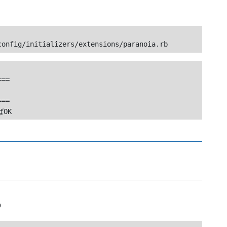
==

==

b