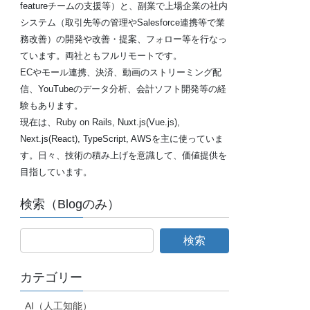
featureチームの支援等）と、副業で上場企業の社内
システム（取引先等の管理やSalesforce連携等で業
務改善）の開発や改善・提案、フォロー等を行なっ
ています。両社ともフルリモートです。
ECやモール連携、決済、動画のストリーミング配
信、YouTubeのデータ分析、会計ソフト開発等の経
験もあります。
現在は、Ruby on Rails, Nuxt.js(Vue.js),
Next.js(React), TypeScript, AWSを主に使っていま
す。日々、技術の積み上げを意識して、価値提供を
目指しています。
検索（Blogのみ）
カテゴリー
AI（人工知能）