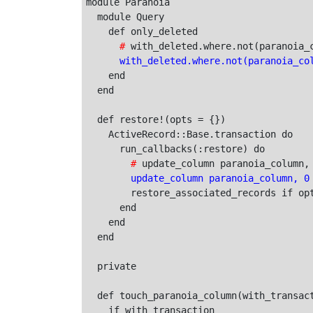
module Paranoia

  module Query

      #
      with_deleted.where.not(paranoia_co
    end

  end

  def restore!(opts = {})

    ActiveRecord::Base.transaction do

        #
        update_column paranoia_column, 0
        restore_associated_records if opt
      end

    end

  end

  private

  def touch_paranoia_column(with_transact