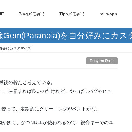
ME
Blogメモφ(..)
Tipsメモφ(..)
rails-app
Gem(Paranoia)を自分好みにカ
を自分好みにカスタマイズ
Ruby on Rails
最後の砦だと考えている。
合に、注意すれば良いのだけれど、やっぱりバグやヒュー
を使って、定期的にクリーニングがベストかな。
物が多く、かつNULLが使われるので、複合キーでのユ