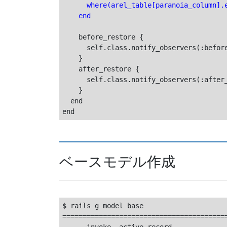
      where(arel_table[paranoia_column].e
    end
    before_restore {

      self.class.notify_observers(:before
    }

    after_restore {

      self.class.notify_observers(:after_
    }

  end

ベースモデル作成
$ rails g model base

=========================================