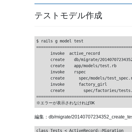
テストモデル作成
$ rails g model test

=========================================
      invoke  active_record

      create    db/migrate/20140707234352
      create    app/models/test.rb

      invoke    rspec

      create      spec/models/test_spec.r
      invoke      factory_girl

      create        spec/factories/tests.
=========================================
編集：db/migrate/20140707234352_create_tes
class Tests < ActiveRecord::Migration
