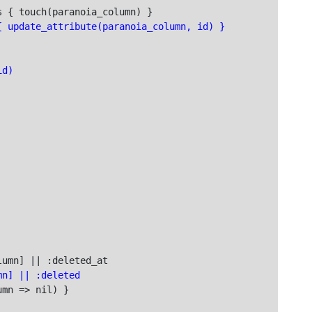
{ update_attribute(paranoia_column, id) }
id)
mn] || :deleted