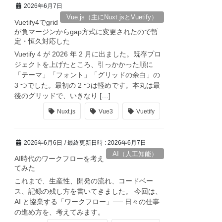
2026年6月7日
Vue.js（主にNuxt.jsとVuetify）
Vuetify4でgrid
が負マージンからgap方式に変更されたので暫
定・恒久対応した
Vuetify 4 が 2026 年 2 月に出ました。既存プロ
ジェクトを上げたところ、引っかかった順に
「テーマ」「フォント」「グリッドの余白」の
3 つでした。最初の 2 つは軽めです。本丸は最
後のグリッドで、いきなり […]
Nuxt.js
Vue3
Vuetify
2026年6月6日
/ 最終更新日時 :
2026年6月7日
AI（人工知能）
AI時代のワークフローを考え
てみた
これまで、生産性、開発の流れ、コードベー
ス、記録の残し方を書いてきました。 今回は、
AI と協業する「ワークフロー」── 日々の仕事
の進め方を、考えてみます。