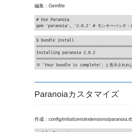
編集：Gemfile
# Use Paranoia

$ bundle install

=========================================
Installing paranoia 2.0.2

=========================================
Paranoiaカスタマイズ
作成：config/initializers/extensions/paranoia.r