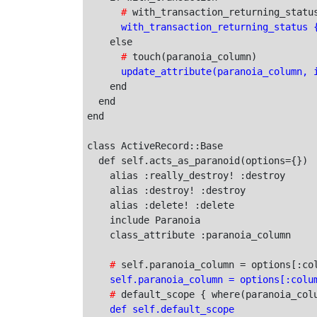
      #
      with_transaction_returning_status 
      #
      update_attribute(paranoia_column, 
    end

  end

end

class ActiveRecord::Base

  def self.acts_as_paranoid(options={})

    alias :really_destroy! :destroy

    alias :destroy! :destroy

    alias :delete! :delete

    include Paranoia

    class_attribute :paranoia_column

    #
    self.paranoia_column = options[:colu
    #
    def self.default_scope
