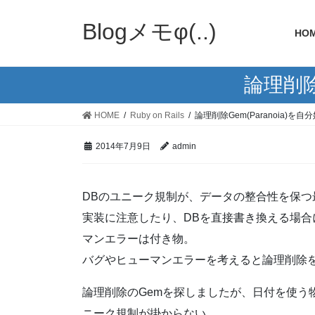
Blogメモφ(..)
HO
論理削除
HOME
Ruby on Rails
論理削除Gem(Paranoia)
2014年7月9日
admin
DBのユニーク規制が、データの整合性を保つ
実装に注意したり、DBを直接書き換える場
マンエラーは付き物。
バグやヒューマンエラーを考えると論理削除
論理削除のGemを探しましたが、日付を使う
ニーク規制が掛からない。