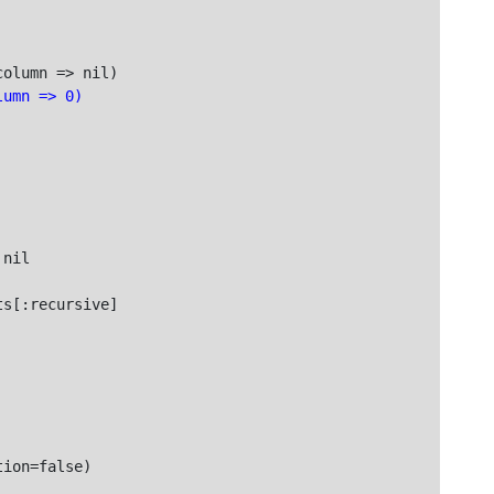
lumn => 0)
s[:recursive]

ion=false)
