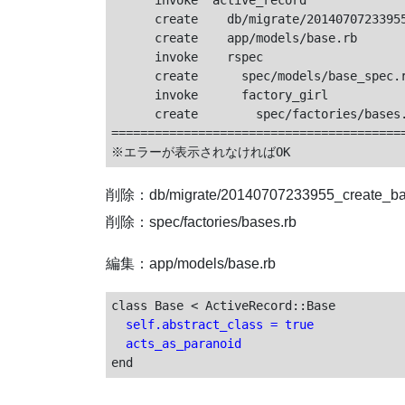
      invoke  active_record

      create    db/migrate/20140707233955
      create    app/models/base.rb

      invoke    rspec

      create      spec/models/base_spec.r
      invoke      factory_girl

      create        spec/factories/bases.
=========================================
削除：db/migrate/20140707233955_create_ba
削除：spec/factories/bases.rb
編集：app/models/base.rb
  self.abstract_class = true

  acts_as_paranoid