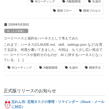
AIコーディング
AI駆動開発
生成AI
開発フロー
開発プロセス
2026年5月30日
AI（人工知能）
コードベースと規約をハーネスとして考えてみた
これまで、ハーネス(CLAUDE.md、skill、settings.json など)を育
てる話を、何度か書いてきました。今回は、もう少し広い視点で
── コードベースや規約そのものが、AI に対するハーネスになっ
ている、 […]
AIコーディング
AI駆動開発
生成AI
開発手法
正式版リリースのお知らせ
忘れん坊: 定期タスクの管理・リマインダー（Slack・メール
に対応）