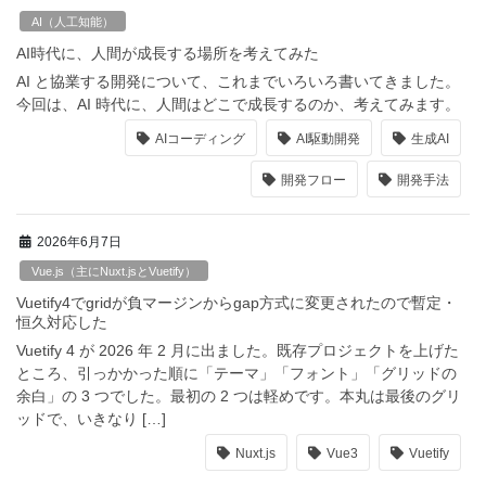
AI（人工知能）
AI時代に、人間が成長する場所を考えてみた
AI と協業する開発について、これまでいろいろ書いてきました。
今回は、AI 時代に、人間はどこで成長するのか、考えてみます。
AIコーディング
AI駆動開発
生成AI
開発フロー
開発手法
2026年6月7日
Vue.js（主にNuxt.jsとVuetify）
Vuetify4でgridが負マージンからgap方式に変更されたので暫定・
恒久対応した
Vuetify 4 が 2026 年 2 月に出ました。既存プロジェクトを上げた
ところ、引っかかった順に「テーマ」「フォント」「グリッドの
余白」の 3 つでした。最初の 2 つは軽めです。本丸は最後のグリ
ッドで、いきなり […]
Nuxt.js
Vue3
Vuetify