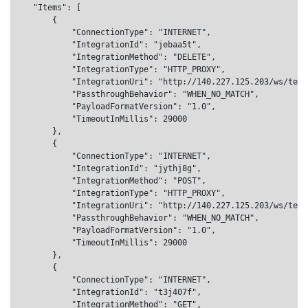
    "Items": [

        {

            "ConnectionType": "INTERNET",

            "IntegrationId": "jebaa5t",

            "IntegrationMethod": "DELETE",

            "IntegrationType": "HTTP_PROXY",

            "IntegrationUri": "http://140.227.125.203/ws/test.
            "PassthroughBehavior": "WHEN_NO_MATCH",

            "PayloadFormatVersion": "1.0",

            "TimeoutInMillis": 29000

        },

        {

            "ConnectionType": "INTERNET",

            "IntegrationId": "jythj8g",

            "IntegrationMethod": "POST",

            "IntegrationType": "HTTP_PROXY",

            "IntegrationUri": "http://140.227.125.203/ws/test.
            "PassthroughBehavior": "WHEN_NO_MATCH",

            "PayloadFormatVersion": "1.0",

            "TimeoutInMillis": 29000

        },

        {

            "ConnectionType": "INTERNET",

            "IntegrationId": "t3j407f",

            "IntegrationMethod": "GET",
