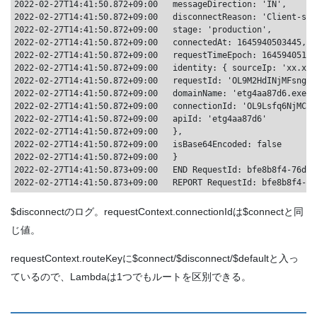
2022-02-27T14:41:50.872+09:00	messageDirection: 'IN',

2022-02-27T14:41:50.872+09:00	disconnectReason: 'Client-side close frame status not set',

2022-02-27T14:41:50.872+09:00	stage: 'production',

2022-02-27T14:41:50.872+09:00	connectedAt: 1645940503445,

2022-02-27T14:41:50.872+09:00	requestTimeEpoch: 1645940510848,

2022-02-27T14:41:50.872+09:00	identity: { sourceIp: 'xx.xx.xx.xx' },

2022-02-27T14:41:50.872+09:00	requestId: 'OL9M2HdINjMFsng=',

2022-02-27T14:41:50.872+09:00	domainName: 'etg4aa87d6.execute-api.ap-northeast-1.amazonaws.com',

2022-02-27T14:41:50.872+09:00	connectionId: 'OL9Lsfq6NjMCJKg=',

2022-02-27T14:41:50.872+09:00	apiId: 'etg4aa87d6'

2022-02-27T14:41:50.872+09:00	},

2022-02-27T14:41:50.872+09:00	isBase64Encoded: false

2022-02-27T14:41:50.872+09:00	}

2022-02-27T14:41:50.873+09:00	END RequestId: bfe8b8f4-76da-4825-9c44-b25566ab67d7

$disconnectのログ。requestContext.connectionIdは$connectと同
じ値。
requestContext.routeKeyに$connect/$disconnect/$defaultと入っ
ているので、Lambdaは1つでもルートを区別できる。