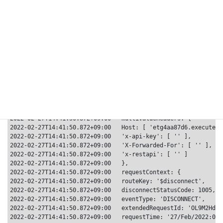
$defaultのログ。requestContext.connectionIdは$connectと同じ値
なので、どの接続が送ったか判断できる。
2022-02-27T14:41:50.868+09:00	START RequestId: bfe8b8f4-76da-4825-9c44-b25566ab67d7 Version: $LATEST

2022-02-27T14:41:50.872+09:00	{

2022-02-27T14:41:50.872+09:00	headers: {

2022-02-27T14:41:50.872+09:00	Host: 'etg4aa87d6.execute-api.ap-northeast-1.amazonaws.com',

2022-02-27T14:41:50.872+09:00	'x-api-key': '',

2022-02-27T14:41:50.872+09:00	'X-Forwarded-For': '',

2022-02-27T14:41:50.872+09:00	'x-restapi': ''

2022-02-27T14:41:50.872+09:00	},

2022-02-27T14:41:50.872+09:00	multiValueHeaders: {

2022-02-27T14:41:50.872+09:00	Host: [ 'etg4aa87d6.execute-api.ap-northeast-1.amazonaws.com' ],

2022-02-27T14:41:50.872+09:00	'x-api-key': [ '' ],

2022-02-27T14:41:50.872+09:00	'X-Forwarded-For': [ '' ],

2022-02-27T14:41:50.872+09:00	'x-restapi': [ '' ]

2022-02-27T14:41:50.872+09:00	},

2022-02-27T14:41:50.872+09:00	requestContext: {

2022-02-27T14:41:50.872+09:00	routeKey: '$disconnect',

2022-02-27T14:41:50.872+09:00	disconnectStatusCode: 1005,

2022-02-27T14:41:50.872+09:00	eventType: 'DISCONNECT',

2022-02-27T14:41:50.872+09:00	extendedRequestId: 'OL9M2HdINjMFsng=',

2022-02-27T14:41:50.872+09:00	requestTime: '27/Feb/2022:05:41:50 +0000',
