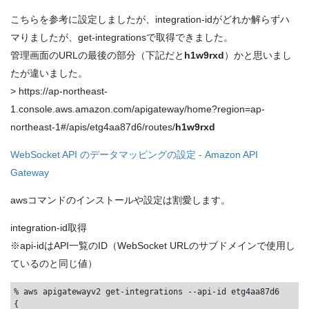
こちらを参考に設定しましたが、integration-idがどれか解らずハ
マりましたが、get-integrationsで取得できました。
管理画面のURLの最後の部分（下記だと
h1w9rxd
）かと思いまし
たが違いました。
> https://ap-northeast-
1.console.aws.amazon.com/apigateway/home?region=ap-
northeast-1#/apis/etg4aa87d6/routes/
h1w9rxd
WebSocket API のデータマッピングの設定 - Amazon API
Gateway
awsコマンドのインストールや設定は割愛します。
integration-id取得
※api-idはAPI一覧のID（WebSocket URLのサブドメインで使用し
ているのと同じ値）
% aws apigatewayv2 get-integrations --api-id etg4aa87d6

{
