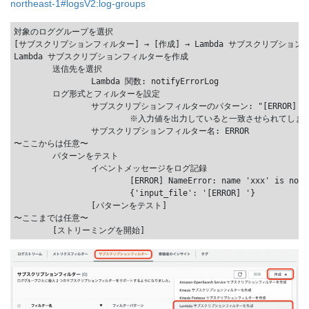
northeast-1#logsV2:log-groups
対象のロググループを選択

[サブスクリプションフィルター] → [作成] → Lambda サブスクリプション
Lambda サブスクリプションフィルターを作成

	送信先を選択

		Lambda 関数: notifyErrorLog

	ログ形式とフィルターを設定

		サブスクリプションフィルターのパターン: "[ERROR] "

			※入力値を出力していると一致させられてしまうけど、先頭一致の設定が出来ない為、Lambda側で弾く

		サブスクリプションフィルター名: ERROR

〜ここからは任意〜

	パターンをテスト

		イベントメッセージをログ記録

			[ERROR] NameError: name 'xxx' is not defined Traceback (most recent call last):

			{'input_file': '[ERROR] '}

		[パターンをテスト]

〜ここまでは任意〜
