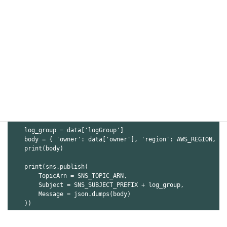
PREFIX_FILTER = '[ERROR] '

AWS_REGION = os.getenv("AWS_REGION")

def lambda_handler(event, context):

    print(event)

    messages = []

    data = json.loads(gzip.decompress(base64.b64decode(event[
    for log_event in data['logEvents']:

        if log_event['message'].startswith(PREFIX_FILTER):

            messages.append(log_event['message'].replace('\u0
    if messages == []:

        return

    log_group = data['logGroup']

    body = { 'owner': data['owner'], 'region': AWS_REGION, 'l
    print(body)

    print(sns.publish(

        TopicArn = SNS_TOPIC_ARN,

        Subject = SNS_SUBJECT_PREFIX + log_group,

        Message = json.dumps(body)
