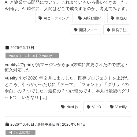
AI と協業する開発について、これまでいろいろ書いてきました。
今回は、AI 時代に、人間はどこで成長するのか、考えてみます。
AIコーディング
AI駆動開発
生成AI
開発フロー
開発手法
2026年6月7日
Vue.js（主にNuxt.jsとVuetify）
Vuetify4でgridが負マージンからgap方式に変更されたので暫定・
恒久対応した
Vuetify 4 が 2026 年 2 月に出ました。既存プロジェクトを上げた
ところ、引っかかった順に「テーマ」「フォント」「グリッドの
余白」の 3 つでした。最初の 2 つは軽めです。本丸は最後のグリ
ッドで、いきなり […]
Nuxt.js
Vue3
Vuetify
2026年6月6日
/ 最終更新日時 :
2026年6月7日
AI（人工知能）