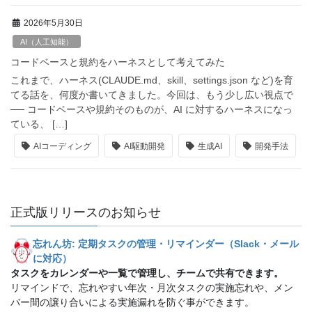
2026年5月30日
AI（人工知能）
コードベースと規約をハーネスとして考えてみた
これまで、ハーネス(CLAUDE.md、skill、settings.json など)を育
てる話を、何度か書いてきました。今回は、もう少し広い視点で
── コードベースや規約そのものが、AI に対するハーネスになっ
ている、 […]
AIコーディング
AI駆動開発
生成AI
開発手法
正式版リリースのお知らせ
忘れん坊: 定期タスクの管理・リマインダー（Slack・メール
に対応）
タスクをカレンダーや一覧で管理し、チームで共有できます。
リマインドで、忘れやすい年次・月次タスクの実施忘れや、メン
バー間の譲り合いによる実施漏れを防ぐ事ができます。