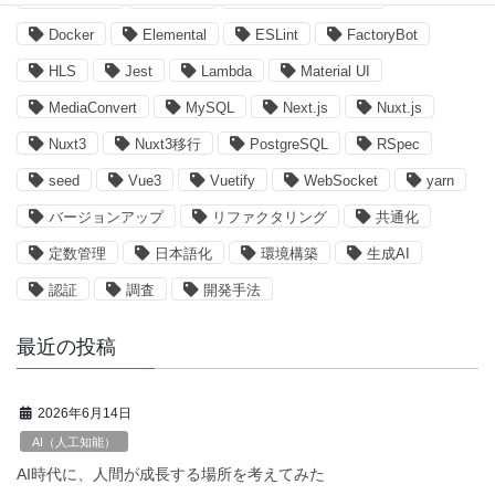
Docker
Elemental
ESLint
FactoryBot
HLS
Jest
Lambda
Material UI
MediaConvert
MySQL
Next.js
Nuxt.js
Nuxt3
Nuxt3移行
PostgreSQL
RSpec
seed
Vue3
Vuetify
WebSocket
yarn
バージョンアップ
リファクタリング
共通化
定数管理
日本語化
環境構築
生成AI
認証
調査
開発手法
最近の投稿
2026年6月14日
AI（人工知能）
AI時代に、人間が成長する場所を考えてみた