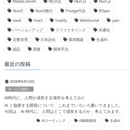
MediaConvert
MySQL
Next.js
Nuxt.js
Nuxt3
Nuxt3移行
PostgreSQL
RSpec
seed
Vue3
Vuetify
WebSocket
yarn
バージョンアップ
リファクタリング
共通化
定数管理
日本語化
環境構築
生成AI
認証
調査
開発手法
最近の投稿
2026年6月14日
AI（人工知能）
AI時代に、人間が成長する場所を考えてみた
AI と協業する開発について、これまでいろいろ書いてきました。
今回は、AI 時代に、人間はどこで成長するのか、考えてみます。
AIコーディング
AI駆動開発
生成AI