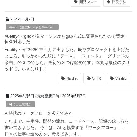
開発フロー
開発手法
2026年6月7日
Vue.js（主にNuxt.jsとVuetify）
Vuetify4でgridが負マージンからgap方式に変更されたので暫定・
恒久対応した
Vuetify 4 が 2026 年 2 月に出ました。既存プロジェクトを上げた
ところ、引っかかった順に「テーマ」「フォント」「グリッドの
余白」の 3 つでした。最初の 2 つは軽めです。本丸は最後のグリ
ッドで、いきなり […]
Nuxt.js
Vue3
Vuetify
2026年6月6日
/ 最終更新日時 :
2026年6月7日
AI（人工知能）
AI時代のワークフローを考えてみた
これまで、生産性、開発の流れ、コードベース、記録の残し方を
書いてきました。 今回は、AI と協業する「ワークフロー」──
日々の仕事の進め方を、考えてみます。