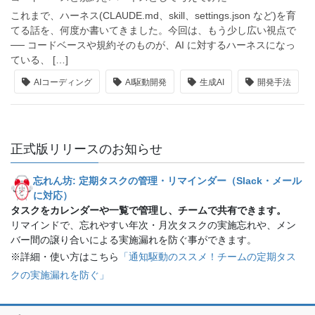
これまで、ハーネス(CLAUDE.md、skill、settings.json など)を育
てる話を、何度か書いてきました。今回は、もう少し広い視点で
── コードベースや規約そのものが、AI に対するハーネスになっ
ている、 […]
AIコーディング
AI駆動開発
生成AI
開発手法
正式版リリースのお知らせ
忘れん坊: 定期タスクの管理・リマインダー（Slack・メール
に対応）
タスクをカレンダーや一覧で管理し、チームで共有できます。
リマインドで、忘れやすい年次・月次タスクの実施忘れや、メン
バー間の譲り合いによる実施漏れを防ぐ事ができます。
※詳細・使い方はこちら
「通知駆動のススメ！チームの定期タス
クの実施漏れを防ぐ」