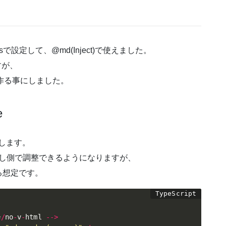
onfig.jsで設定して、@md(Inject)で使えました。
すが、
を作る事にしました。
e
にします。
出し側で調整できるようになりますが、
る想定です。
e
/
no
-
v
-
html 
--
>