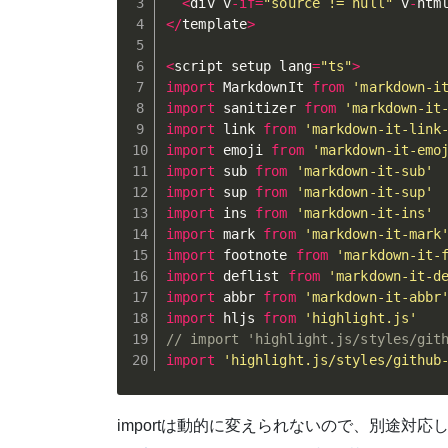
<
div v
-
if
=
"source != null"
 v
-
htm
<
/
template
>
<
script setup lang
=
"ts"
>
import
 MarkdownIt 
from
'markdown-i
import
 sanitizer 
from
'markdown-it
import
 link 
from
'markdown-it-link
import
 emoji 
from
'markdown-it-emo
import
 sub 
from
'markdown-it-sub'
import
 sup 
from
'markdown-it-sup'
import
 ins 
from
'markdown-it-ins'
import
 mark 
from
'markdown-it-mark
import
 footnote 
from
'markdown-it-
import
 deflist 
from
'markdown-it-d
import
 abbr 
from
'markdown-it-abbr
import
 hljs 
from
'highlight.js'
// import 'highlight.js/styles/git
import
'highlight.js/styles/github
importは動的に変えられないので、別途対応