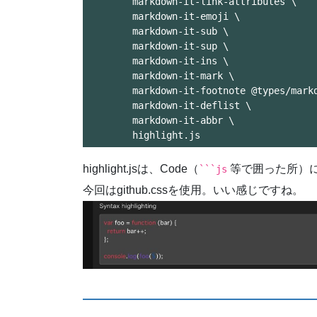
	markdown-it-link-attributes \

	markdown-it-emoji \

	markdown-it-sub \

	markdown-it-sup \

	markdown-it-ins \

	markdown-it-mark \

	markdown-it-footnote @types/markdown-it-footnote \

	markdown-it-deflist \

	markdown-it-abbr \

highlight.jsは、Code（
等で囲った所）
```js
今回はgithub.cssを使用。いい感じですね。