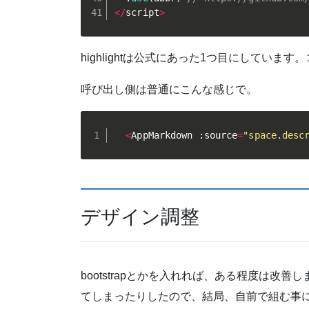
<
/
script
>
highlightは公式にあった1つ目にしてい
呼び出し側は普通にこんな感じで。
<
AppMarkdown 
:
source
=
"space.desc
デザイン調整
bootstrapとかを入れれば、ある程度は改善しますが
てしまったりしたので、結局、自前で組む事