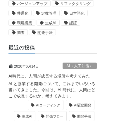
バージョンアップ
リファクタリング
共通化
定数管理
日本語化
環境構築
生成AI
認証
調査
開発手法
最近の投稿
n-it.github.io/
AI（人工知能）
2026年6月14日
AI時代に、人間が成長する場所を考えてみた
AI と協業する開発について、これまでいろいろ
書いてきました。今回は、AI 時代に、人間はど
こで成長するのか、考えてみます。
AIコーディング
AI駆動開発
生成AI
開発フロー
開発手法
eIllegals: true }).value + '</code></pre>'