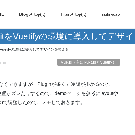
ME
Blogメモφ(..)
Tipsメモφ(..)
rails-app
wn-itをVuetifyの環境に導入してデ
itをVuetifyの環境に導入してデザインを整える
Vue.js（主にNuxt.jsとVuetify）
dmin
問題なくできますが、Pluginが多くて時間が掛かるのと、
位置がズレたりするので、demoページを参考にlayoutや
oped)で調整したので、メモしておきます。