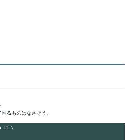
。
て困るものはなさそう。
-it \
