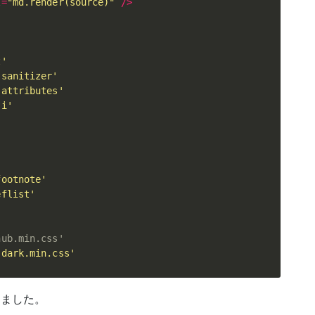
l
=
"md.render(source)"
/
>
t'
-sanitizer'
-attributes'
ji'
'
footnote'
eflist'
'
hub.min.css'
-dark.min.css'
しました。