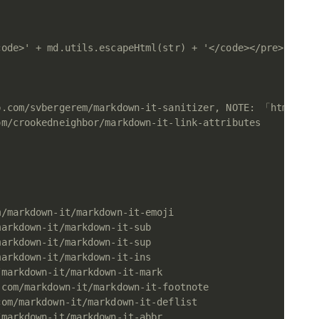
code>' + md.utils.escapeHtml(str) + '</code></pre>'
hub.com/svbergerem/markdown-it-sanitizer, NOTE: 「h
om/crookedneighbor/markdown-it-link-attributes
m/markdown-it/markdown-it-emoji
markdown-it/markdown-it-sub
markdown-it/markdown-it-sup
markdown-it/markdown-it-ins
/markdown-it/markdown-it-mark
.com/markdown-it/markdown-it-footnote
com/markdown-it/markdown-it-deflist
/markdown-it/markdown-it-abbr