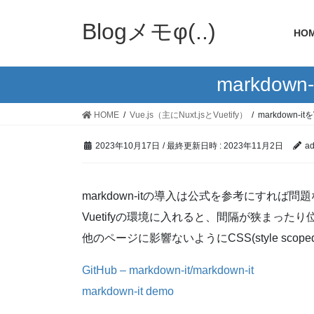
Blogメモφ(..)
HO
markdo
HOME
Vue.js（主にNuxt.jsとVuetify）
markdown-
2023年10月17日
/ 最終更新日時 :
2023年11月2日
a
markdown-itの導入は公式を参考にすれば
Vuetifyの環境に入れると、間隔が狭まったり
他のページに影響ないようにCSS(style sc
GitHub – markdown-it/markdown-it
markdown-it demo