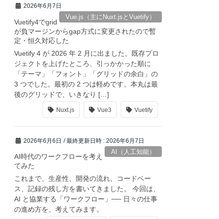
2026年6月7日
Vue.js（主にNuxt.jsとVuetify）
Vuetify4でgrid
が負マージンからgap方式に変更されたので暫
定・恒久対応した
Vuetify 4 が 2026 年 2 月に出ました。既存プロ
ジェクトを上げたところ、引っかかった順に
tml: true」で「<script>」等が、サニタイズされる
「テーマ」「フォント」「グリッドの余白」の
3 つでした。最初の 2 つは軽めです。本丸は最
後のグリッドで、いきなり […]
Nuxt.js
Vue3
Vuetify
2026年6月6日
/ 最終更新日時 :
2026年6月7日
AI（人工知能）
AI時代のワークフローを考え
てみた
これまで、生産性、開発の流れ、コードベー
ス、記録の残し方を書いてきました。 今回は、
AI と協業する「ワークフロー」── 日々の仕事
の進め方を、考えてみます。