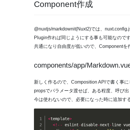
Component作成
@nuxtjs/markdownit(Nuxt2)では、nuxt.c
Plugin作れば同じようにする事も可能なので
共通になり自由度が低いので、Component
components/app/Markdown.vu
新しく作るので、Composition APIで書く事
propsでパラメータ渡せば、ある程度、呼び
今は使わないので、必要になった時に追加す
<
template
>
<
!
--
 eslint
-
disable
-
next
-
line vu