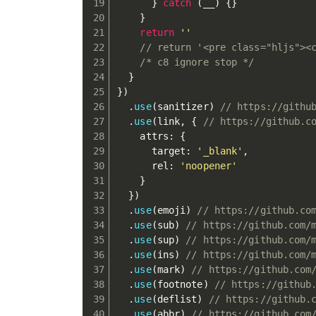
}
catch
(
__
)
{
}
}
return
''
// return '<pre class="hljs"><
/* c8 ignore stop */
}
}
)
.
use
(
sanitizer
)
// https://git
.
use
(
link
,
{
// https://github.c
    attrs
:
{
      target
:
'_blank'
,
      rel
:
'noopener'
}
}
)
.
use
(
emoji
)
// https://github.co
.
use
(
sub
)
// https://github.com/
.
use
(
sup
)
// https://github.com/
.
use
(
ins
)
// https://github.com/
.
use
(
mark
)
// https://github.com
.
use
(
footnote
)
// https://github
.
use
(
deflist
)
// https://github.
.
use
(
abbr
)
// https://github.com