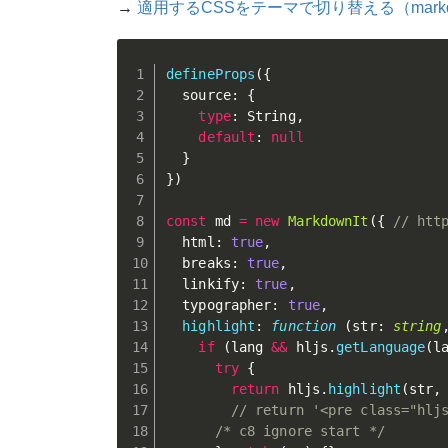
→
適用するCSSをテーマで切り替える（markdown-i
defineProps
(
{
  source
:
{
type
:
 String
,
default
:
null
}
}
)
const
 md 
=
new
MarkdownIt
(
{
// htt
  html
:
true
,
  breaks
:
true
,
  linkify
:
true
,
  typographer
:
true
,
highlight
:
function
(
str
:
string
if
(
lang 
&&
 hljs
.
getLanguage
(
l
try
{
return
 hljs
.
highlight
(
str
,
// return '<pre class="hlj
/* c8 ignore start */