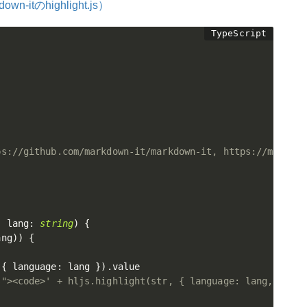
tのhighlight.js）
ps://github.com/markdown-it/markdown-it, https://markdow
,
 lang
:
string
)
{
ang
)
)
{
{
 language
:
 lang 
}
)
.
value

s"><code>' + hljs.highlight(str, { language: lang, ignor