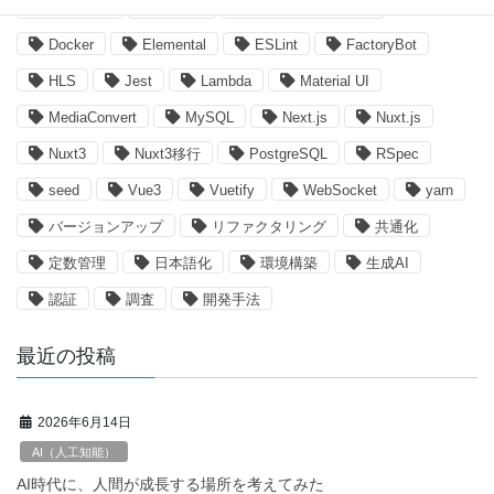
DB設計書
Devise
Devise Token Auth
Docker
Elemental
ESLint
FactoryBot
HLS
Jest
Lambda
Material UI
MediaConvert
MySQL
Next.js
Nuxt.js
Nuxt3
Nuxt3移行
PostgreSQL
RSpec
seed
Vue3
Vuetify
WebSocket
yarn
バージョンアップ
リファクタリング
共通化
定数管理
日本語化
環境構築
生成AI
認証
調査
開発手法
最近の投稿
2026年6月14日
AI（人工知能）
AI時代に、人間が成長する場所を考えてみた