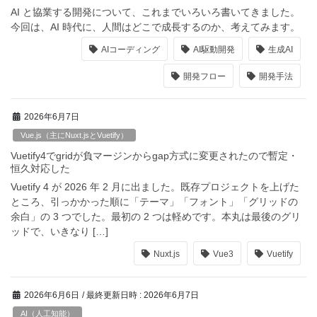
AI と協業する開発について、これまでいろいろ書いてきました。
今回は、AI 時代に、人間はどこで成長するのか、考えてみます。
AIコーディング
AI駆動開発
生成AI
開発フロー
開発手法
2026年6月7日
Vue.js（主にNuxt.jsとVuetify）
Vuetify4でgridが負マージンからgap方式に変更されたので暫定・
恒久対応した
Vuetify 4 が 2026 年 2 月に出ました。既存プロジェクトを上げた
ところ、引っかかった順に「テーマ」「フォント」「グリッドの
余白」の 3 つでした。最初の 2 つは軽めです。本丸は最後のグリ
ッドで、いきなり […]
Nuxt.js
Vue3
Vuetify
2026年6月6日
/ 最終更新日時 :
2026年6月7日
AI（人工知能）