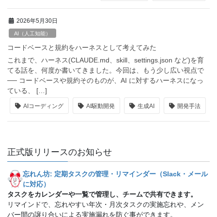
2026年5月30日
AI（人工知能）
コードベースと規約をハーネスとして考えてみた
これまで、ハーネス(CLAUDE.md、skill、settings.json など)を育
てる話を、何度か書いてきました。今回は、もう少し広い視点で
── コードベースや規約そのものが、AI に対するハーネスになっ
ている、 […]
AIコーディング
AI駆動開発
生成AI
開発手法
正式版リリースのお知らせ
忘れん坊: 定期タスクの管理・リマインダー（Slack・メール
に対応）
タスクをカレンダーや一覧で管理し、チームで共有できます。
リマインドで、忘れやすい年次・月次タスクの実施忘れや、メン
バー間の譲り合いによる実施漏れを防ぐ事ができます。