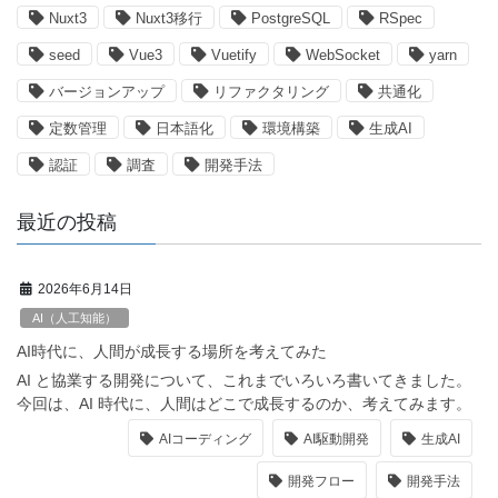
Nuxt3
Nuxt3移行
PostgreSQL
RSpec
seed
Vue3
Vuetify
WebSocket
yarn
バージョンアップ
リファクタリング
共通化
定数管理
日本語化
環境構築
生成AI
認証
調査
開発手法
最近の投稿
2026年6月14日
AI（人工知能）
AI時代に、人間が成長する場所を考えてみた
AI と協業する開発について、これまでいろいろ書いてきました。
今回は、AI 時代に、人間はどこで成長するのか、考えてみます。
AIコーディング
AI駆動開発
生成AI
開発フロー
開発手法