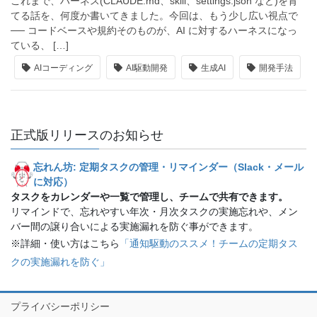
これまで、ハーネス(CLAUDE.md、skill、settings.json など)を育
てる話を、何度か書いてきました。今回は、もう少し広い視点で
── コードベースや規約そのものが、AI に対するハーネスになっ
ている、 […]
AIコーディング
AI駆動開発
生成AI
開発手法
正式版リリースのお知らせ
忘れん坊: 定期タスクの管理・リマインダー（Slack・メール
に対応）
タスクをカレンダーや一覧で管理し、チームで共有できます。
リマインドで、忘れやすい年次・月次タスクの実施忘れや、メン
バー間の譲り合いによる実施漏れを防ぐ事ができます。
※詳細・使い方はこちら
「通知駆動のススメ！チームの定期タス
クの実施漏れを防ぐ」
プライバシーポリシー