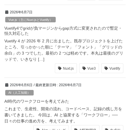
2026年6月7日
Vue.js（主にNuxt.jsとVuetify）
Vuetify4でgridが負マージンからgap方式に変更されたので暫定・
恒久対応した
Vuetify 4 が 2026 年 2 月に出ました。既存プロジェクトを上げた
ところ、引っかかった順に「テーマ」「フォント」「グリッドの
余白」の 3 つでした。最初の 2 つは軽めです。本丸は最後のグリ
ッドで、いきなり […]
Nuxt.js
Vue3
Vuetify
2026年6月6日
/ 最終更新日時 :
2026年6月7日
AI（人工知能）
AI時代のワークフローを考えてみた
これまで、生産性、開発の流れ、コードベース、記録の残し方を
書いてきました。 今回は、AI と協業する「ワークフロー」──
日々の仕事の進め方を、考えてみます。