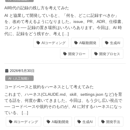
AI時代の記録の残し方を考えてみた
AI と協業して開発していると、「何を、どこに記録すべきか」
を、改めて考えるようになりました。issue、PR、ADR、仕様書、
コメント── 記録の置き場所はいろいろあります。今回は、AI 時
代に、記録をどう残すか、考え […]
AIコーディング
AI駆動開発
生成AI
開発フロー
開発プロセス
2026年5月30日
AI（人工知能）
コードベースと規約をハーネスとして考えてみた
これまで、ハーネス(CLAUDE.md、skill、settings.json など)を育
てる話を、何度か書いてきました。今回は、もう少し広い視点で
── コードベースや規約そのものが、AI に対するハーネスになっ
ている、 […]
AIコーディング
AI駆動開発
生成AI
開発手法