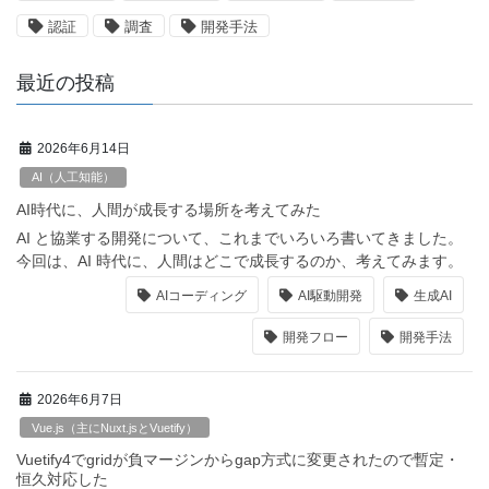
認証
調査
開発手法
最近の投稿
2026年6月14日
AI（人工知能）
AI時代に、人間が成長する場所を考えてみた
AI と協業する開発について、これまでいろいろ書いてきました。
今回は、AI 時代に、人間はどこで成長するのか、考えてみます。
AIコーディング
AI駆動開発
生成AI
開発フロー
開発手法
2026年6月7日
Vue.js（主にNuxt.jsとVuetify）
Vuetify4でgridが負マージンからgap方式に変更されたので暫定・
恒久対応した