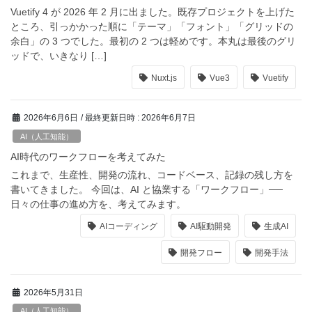
Vuetify 4 が 2026 年 2 月に出ました。既存プロジェクトを上げた
ところ、引っかかった順に「テーマ」「フォント」「グリッドの
余白」の 3 つでした。最初の 2 つは軽めです。本丸は最後のグリ
ッドで、いきなり […]
Nuxt.js
Vue3
Vuetify
2026年6月6日
/ 最終更新日時 :
2026年6月7日
AI（人工知能）
AI時代のワークフローを考えてみた
これまで、生産性、開発の流れ、コードベース、記録の残し方を
書いてきました。 今回は、AI と協業する「ワークフロー」──
日々の仕事の進め方を、考えてみます。
AIコーディング
AI駆動開発
生成AI
開発フロー
開発手法
2026年5月31日
AI（人工知能）