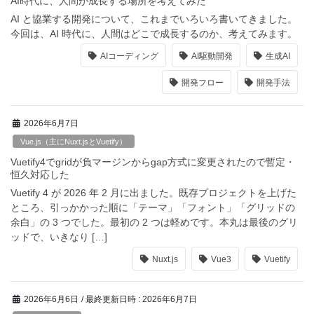
AI時代に、人間が成長する場所を考えてみた
AI と協業する開発について、これまでいろいろ書いてきました。
今回は、AI 時代に、人間はどこで成長するのか、考えてみます。
AIコーディング
AI駆動開発
生成AI
開発フロー
開発手法
2026年6月7日
Vue.js（主にNuxt.jsとVuetify）
Vuetify4でgridが負マージンからgap方式に変更されたので暫定・
恒久対応した
Vuetify 4 が 2026 年 2 月に出ました。既存プロジェクトを上げた
ところ、引っかかった順に「テーマ」「フォント」「グリッドの
余白」の 3 つでした。最初の 2 つは軽めです。本丸は最後のグリ
ッドで、いきなり […]
Nuxt.js
Vue3
Vuetify
2026年6月6日
/ 最終更新日時 :
2026年6月7日