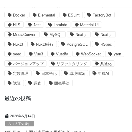
DB設計書
Devise
Devise Token Auth
Docker
Elemental
ESLint
FactoryBot
HLS
Jest
Lambda
Material UI
MediaConvert
MySQL
Next.js
Nuxt.js
Nuxt3
Nuxt3移行
PostgreSQL
RSpec
seed
Vue3
Vuetify
WebSocket
yarn
バージョンアップ
リファクタリング
共通化
定数管理
日本語化
環境構築
生成AI
認証
調査
開発手法
最近の投稿
2026年6月14日
AI（人工知能）