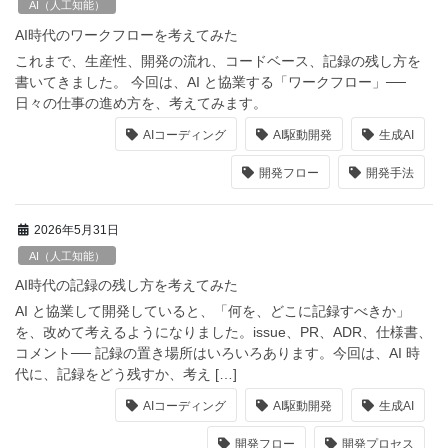
AI（人工知能）
AI時代のワークフローを考えてみた
これまで、生産性、開発の流れ、コードベース、記録の残し方を
書いてきました。 今回は、AI と協業する「ワークフロー」──
日々の仕事の進め方を、考えてみます。
AIコーディング
AI駆動開発
生成AI
開発フロー
開発手法
2026年5月31日
AI（人工知能）
AI時代の記録の残し方を考えてみた
AI と協業して開発していると、「何を、どこに記録すべきか」
を、改めて考えるようになりました。issue、PR、ADR、仕様書、
コメント── 記録の置き場所はいろいろあります。今回は、AI 時
代に、記録をどう残すか、考え […]
AIコーディング
AI駆動開発
生成AI
開発フロー
開発プロセス