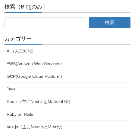
検索（Blogのみ）
カテゴリー
AI（人工知能）
AWS(Amazon Web Services)
GCP(Google Cloud Platform)
Java
React（主にNext.jsとMaterial UI）
Ruby on Rails
Vue.js（主にNuxt.jsとVuetify）