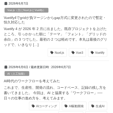
2026年6月7日
Vue.js（主にNuxt.jsとVuetify）
Vuetify4でgridが負マージンからgap方式に変更されたので暫定・
恒久対応した
Vuetify 4 が 2026 年 2 月に出ました。既存プロジェクトを上げた
ところ、引っかかった順に「テーマ」「フォント」「グリッドの
余白」の 3 つでした。最初の 2 つは軽めです。本丸は最後のグリ
ッドで、いきなり […]
Nuxt.js
Vue3
Vuetify
2026年6月6日
/ 最終更新日時 :
2026年6月7日
AI（人工知能）
AI時代のワークフローを考えてみた
これまで、生産性、開発の流れ、コードベース、記録の残し方を
書いてきました。 今回は、AI と協業する「ワークフロー」──
日々の仕事の進め方を、考えてみます。
AIコーディング
AI駆動開発
生成AI