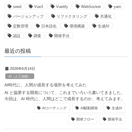
seed
Vue3
Vuetify
WebSocket
yarn
バージョンアップ
リファクタリング
共通化
定数管理
日本語化
環境構築
生成AI
認証
調査
開発手法
最近の投稿
2026年6月14日
AI（人工知能）
AI時代に、人間が成長する場所を考えてみた
AI と協業する開発について、これまでいろいろ書いてきました。
今回は、AI 時代に、人間はどこで成長するのか、考えてみます。
AIコーディング
AI駆動開発
生成AI
開発フロー
開発手法