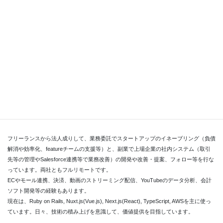
https://nuxtapp.nightonly.com/
rails-app-origin
https://railsapp.nightonly.com/
自己紹介
フリーランスから法人成りして、業務委託でスタートアップのイネーブリング（負債
解消や効率化、featureチームの支援等）と、副業で上場企業の社内システム（取引
先等の管理やSalesforce連携等で業務改善）の開発や改善・提案、フォロー等を行な
っています。両社ともフルリモートです。
ECやモール連携、決済、動画のストリーミング配信、YouTubeのデータ分析、会計
ソフト開発等の経験もあります。
現在は、Ruby on Rails, Nuxt.js(Vue.js), Next.js(React), TypeScript, AWSを主に使っ
ています。日々、技術の積み上げを意識して、価値提供を目指しています。