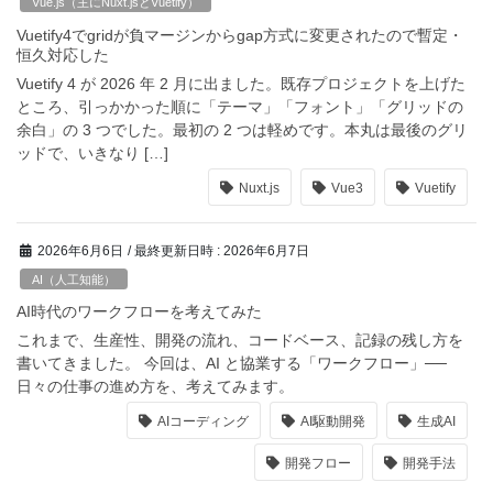
Vue.js（主にNuxt.jsとVuetify）
Vuetify4でgridが負マージンからgap方式に変更されたので暫定・
恒久対応した
Vuetify 4 が 2026 年 2 月に出ました。既存プロジェクトを上げた
ところ、引っかかった順に「テーマ」「フォント」「グリッドの
余白」の 3 つでした。最初の 2 つは軽めです。本丸は最後のグリ
ッドで、いきなり […]
Nuxt.js
Vue3
Vuetify
2026年6月6日
/ 最終更新日時 :
2026年6月7日
AI（人工知能）
AI時代のワークフローを考えてみた
これまで、生産性、開発の流れ、コードベース、記録の残し方を
書いてきました。 今回は、AI と協業する「ワークフロー」──
日々の仕事の進め方を、考えてみます。
AIコーディング
AI駆動開発
生成AI
開発フロー
開発手法