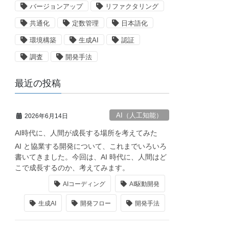
バージョンアップ
リファクタリング
共通化
定数管理
日本語化
環境構築
生成AI
認証
調査
開発手法
最近の投稿
AI（人工知能）
2026年6月14日
AI時代に、人間が成長する場所を考えてみた
AI と協業する開発について、これまでいろいろ
書いてきました。今回は、AI 時代に、人間はど
こで成長するのか、考えてみます。
AIコーディング
AI駆動開発
生成AI
開発フロー
開発手法