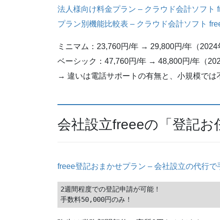
法人様向け料金プラン – クラウド会計ソフト fr
プラン別機能比較表 – クラウド会計ソフト fre
ミニマム：23,760円/年 → 29,800円/年（20
ベーシック：47,760円/年 → 48,800円/年（2
→ 違いは電話サポートの有無と、小規模では
会社設立freeeの「登記
freee登記おまかせプラン – 会社設立の代行で手
2週間程度での登記申請が可能！
