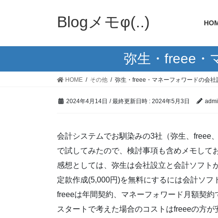
Blogメモφ(..)
HO
弥生・free
HOME
その他
弥生・freee・マネーフォワードの会
2024年4月14日
/ 最終更新日時 :
2024年5月3日
admi
会計システムでお馴染みの3社（弥生、free
で試してみたので、検討事項も含めメモして
感想としては、弥生は会社設立と会計ソフトが
定款作成(5,000円)を無料にするには会計ソ
freeeは年間契約、マネーフォワード月額
スタートで考えた場合のコストはfreeeの方