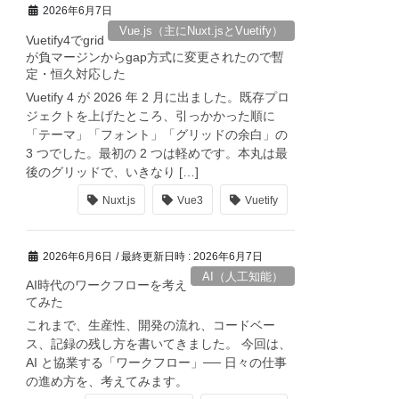
2026年6月7日
Vue.js（主にNuxt.jsとVuetify）
Vuetify4でgrid
が負マージンからgap方式に変更されたので暫
定・恒久対応した
Vuetify 4 が 2026 年 2 月に出ました。既存プロ
ジェクトを上げたところ、引っかかった順に
「テーマ」「フォント」「グリッドの余白」の
3 つでした。最初の 2 つは軽めです。本丸は最
後のグリッドで、いきなり […]
Nuxt.js
Vue3
Vuetify
2026年6月6日
/ 最終更新日時 :
2026年6月7日
AI（人工知能）
AI時代のワークフローを考え
てみた
これまで、生産性、開発の流れ、コードベー
ス、記録の残し方を書いてきました。 今回は、
AI と協業する「ワークフロー」── 日々の仕事
の進め方を、考えてみます。