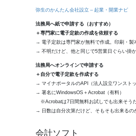
弥生のかんたん会社設立 – 起業・開業ナビ
法務局へ紙で申請する（おすすめ）
＋専門家に電子定款の作成を依頼する
→ 電子定款は専門家が無料で作成。印刷・製
→ 不明だけど、他と同じで5営業日ぐらい掛
法務局へオンラインで申請する
＋自分で電子定款を作成する
→ マイナポータルのAPI（法人設立ワンスト
→ 署名にWindowsOS＋Acrobat（有料）
※Acrobatは7日間無料お試しでも出来そ
→ 日数は自分次第だけど、そもそも出来るの
会計ソフト