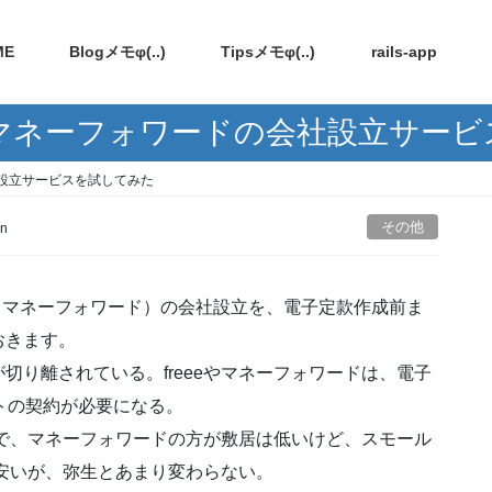
ME
Blogメモφ(..)
Tipsメモφ(..)
rails-app
e・マネーフォワードの会社設立サー
社設立サービスを試してみた
その他
n
e、マネーフォワード）の会社設立を、電子定款作成前ま
おきます。
切り離されている。freeeやマネーフォワードは、電子
フトの契約が必要になる。
契約で、マネーフォワードの方が敷居は低いけど、スモール
が安いが、弥生とあまり変わらない。