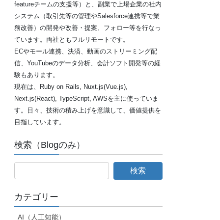
featureチームの支援等）と、副業で上場企業の社内
システム（取引先等の管理やSalesforce連携等で業
務改善）の開発や改善・提案、フォロー等を行なっ
ています。両社ともフルリモートです。
ECやモール連携、決済、動画のストリーミング配
信、YouTubeのデータ分析、会計ソフト開発等の経
験もあります。
現在は、Ruby on Rails, Nuxt.js(Vue.js),
Next.js(React), TypeScript, AWSを主に使っていま
す。日々、技術の積み上げを意識して、価値提供を
目指しています。
検索（Blogのみ）
カテゴリー
AI（人工知能）