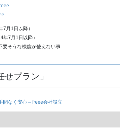
eee
ee
24年7月1日以降）
024年7月1日以降）
不要そうな機能が使えない事
お任せプラン」
間なく安心 – freee会社設立