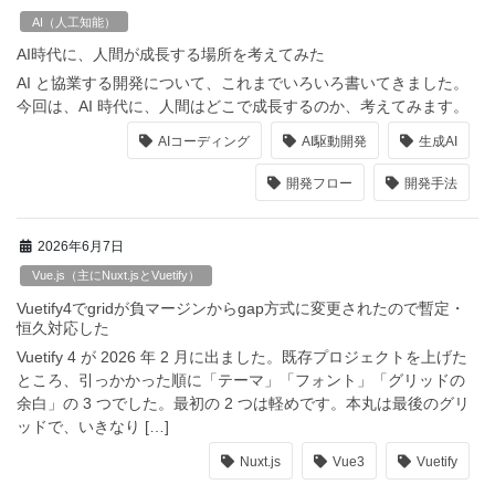
AI（人工知能）
AI時代に、人間が成長する場所を考えてみた
AI と協業する開発について、これまでいろいろ書いてきました。
今回は、AI 時代に、人間はどこで成長するのか、考えてみます。
AIコーディング
AI駆動開発
生成AI
開発フロー
開発手法
2026年6月7日
Vue.js（主にNuxt.jsとVuetify）
Vuetify4でgridが負マージンからgap方式に変更されたので暫定・
恒久対応した
Vuetify 4 が 2026 年 2 月に出ました。既存プロジェクトを上げた
ところ、引っかかった順に「テーマ」「フォント」「グリッドの
余白」の 3 つでした。最初の 2 つは軽めです。本丸は最後のグリ
ッドで、いきなり […]
Nuxt.js
Vue3
Vuetify