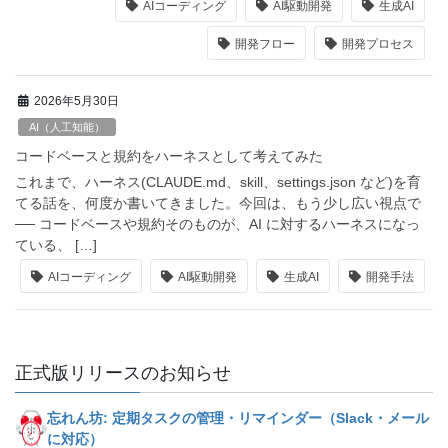
AIコーディング
AI駆動開発
生成AI
開発フロー
開発プロセス
2026年5月30日
AI（人工知能）
コードベースと規約をハーネスとして考えてみた
これまで、ハーネス(CLAUDE.md、skill、settings.json など)を育
てる話を、何度か書いてきました。今回は、もう少し広い視点で
── コードベースや規約そのものが、AI に対するハーネスになっ
ている、 […]
AIコーディング
AI駆動開発
生成AI
開発手法
正式版リリースのお知らせ
忘れん坊: 定期タスクの管理・リマインダー（Slack・メール
に対応）