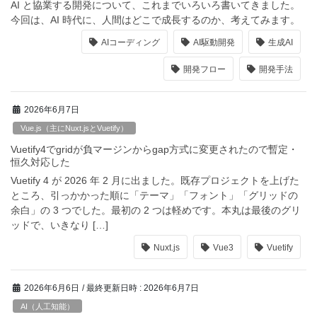
AI と協業する開発について、これまでいろいろ書いてきました。
今回は、AI 時代に、人間はどこで成長するのか、考えてみます。
AIコーディング
AI駆動開発
生成AI
開発フロー
開発手法
2026年6月7日
Vue.js（主にNuxt.jsとVuetify）
Vuetify4でgridが負マージンからgap方式に変更されたので暫定・
恒久対応した
Vuetify 4 が 2026 年 2 月に出ました。既存プロジェクトを上げた
ところ、引っかかった順に「テーマ」「フォント」「グリッドの
余白」の 3 つでした。最初の 2 つは軽めです。本丸は最後のグリ
ッドで、いきなり […]
Nuxt.js
Vue3
Vuetify
2026年6月6日
/ 最終更新日時 :
2026年6月7日
AI（人工知能）