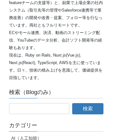
featureチームの支援等）と、副業で上場企業の社内
システム（取引先等の管理やSalesforce連携等で業
務改善）の開発や改善・提案、フォロー等を行なっ
ています。両社ともフルリモートです。
ECやモール連携、決済、動画のストリーミング配
信、YouTubeのデータ分析、会計ソフト開発等の経
験もあります。
現在は、Ruby on Rails, Nuxt.js(Vue.js),
Next.js(React), TypeScript, AWSを主に使っていま
す。日々、技術の積み上げを意識して、価値提供を
目指しています。
検索（Blogのみ）
カテゴリー
AI（人工知能）