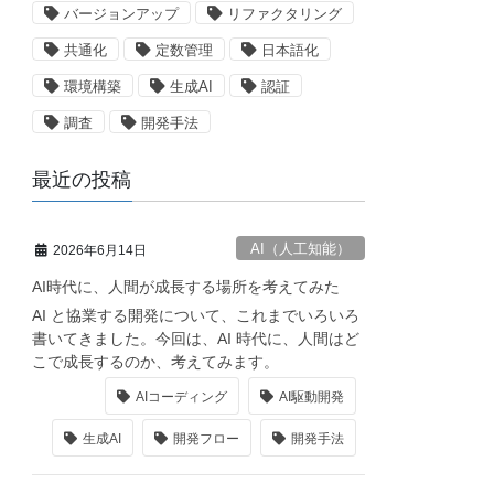
バージョンアップ
リファクタリング
共通化
定数管理
日本語化
環境構築
生成AI
認証
調査
開発手法
最近の投稿
AI（人工知能）
2026年6月14日
AI時代に、人間が成長する場所を考えてみた
AI と協業する開発について、これまでいろいろ
書いてきました。今回は、AI 時代に、人間はど
こで成長するのか、考えてみます。
AIコーディング
AI駆動開発
生成AI
開発フロー
開発手法