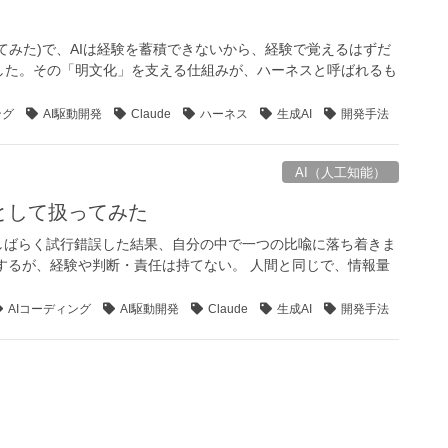
てみた)で、AIは経験を蓄積できないから、経験で覚えるはずだ
した。その「明文化」を支える仕組みが、ハーネスと呼ばれるも
ング
AI駆動開発
Claude
ハーネス
生成AI
開発手法
AI（人工知能）
として扱ってみた
しばらく試行錯誤した結果、自分の中で一つの比喩に落ち着きま
長するが、経験や判断・責任は持てない。 人間と同じで、情報量
AIコーディング
AI駆動開発
Claude
生成AI
開発手法