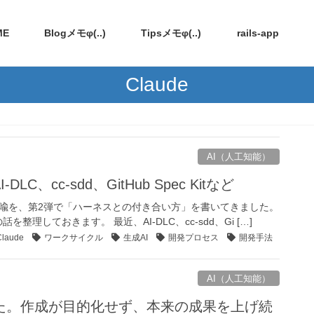
ME
Blogメモφ(..)
Tipsメモφ(..)
rails-app
Claude
AI（人工知能）
、cc-sdd、GitHub Spec Kitなど
比喩を、第2弾で「ハーネスとの付き合い方」を書いてきました。
理しておきます。 最近、AI-DLC、cc-sdd、Gi […]
Claude
ワークサイクル
生成AI
開発プロセス
開発手法
AI（人工知能）
た。作成が目的化せず、本来の成果を上げ続