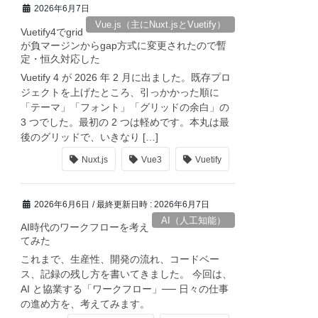
2026年6月7日
Vue.js（主にNuxt.jsとVuetify）
Vuetify4でgrid
が負マージンからgap方式に変更されたので暫
定・恒久対応した
Vuetify 4 が 2026 年 2 月に出ました。既存プロ
ジェクトを上げたところ、引っかかった順に
「テーマ」「フォント」「グリッドの余白」の
3 つでした。最初の 2 つは軽めです。本丸は最
後のグリッドで、いきなり […]
Nuxt.js
Vue3
Vuetify
2026年6月6日
/ 最終更新日時 :
2026年6月7日
AI（人工知能）
AI時代のワークフローを考え
てみた
これまで、生産性、開発の流れ、コードベー
ス、記録の残し方を書いてきました。 今回は、
AI と協業する「ワークフロー」── 日々の仕事
の進め方を、考えてみます。