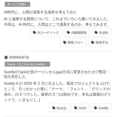
AI（人工知能）
AI時代に、人間が成長する場所を考えてみた
AI と協業する開発について、これまでいろいろ書いてきました。
今回は、AI 時代に、人間はどこで成長するのか、考えてみます。
AIコーディング
AI駆動開発
生成AI
開発フロー
開発手法
2026年6月7日
Vue.js（主にNuxt.jsとVuetify）
Vuetify4でgridが負マージンからgap方式に変更されたので暫定・
恒久対応した
Vuetify 4 が 2026 年 2 月に出ました。既存プロジェクトを上げた
ところ、引っかかった順に「テーマ」「フォント」「グリッドの
余白」の 3 つでした。最初の 2 つは軽めです。本丸は最後のグリ
ッドで、いきなり […]
Nuxt.js
Vue3
Vuetify