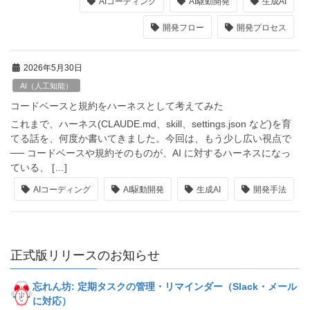
AIコーディング
AI駆動開発
生成AI
開発フロー
開発プロセス
2026年5月30日
AI（人工知能）
コードベースと規約をハーネスとして考えてみた
これまで、ハーネス(CLAUDE.md、skill、settings.json など)を育
てる話を、何度か書いてきました。今回は、もう少し広い視点で
── コードベースや規約そのものが、AI に対するハーネスになっ
ている、 […]
AIコーディング
AI駆動開発
生成AI
開発手法
正式版リリースのお知らせ
忘れん坊: 定期タスクの管理・リマインダー（Slack・メール
に対応）