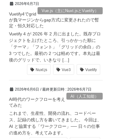
2026年6月7日
Vue.js（主にNuxt.jsとVuetify）
Vuetify4でgrid
が負マージンからgap方式に変更されたので暫
定・恒久対応した
Vuetify 4 が 2026 年 2 月に出ました。既存プロ
ジェクトを上げたところ、引っかかった順に
「テーマ」「フォント」「グリッドの余白」の
3 つでした。最初の 2 つは軽めです。本丸は最
後のグリッドで、いきなり […]
Nuxt.js
Vue3
Vuetify
2026年6月6日
/ 最終更新日時 :
2026年6月7日
AI（人工知能）
AI時代のワークフローを考え
てみた
これまで、生産性、開発の流れ、コードベー
ス、記録の残し方を書いてきました。 今回は、
AI と協業する「ワークフロー」── 日々の仕事
の進め方を、考えてみます。