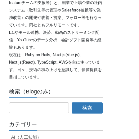
featureチームの支援等）と、副業で上場企業の社内
システム（取引先等の管理やSalesforce連携等で業
務改善）の開発や改善・提案、フォロー等を行なっ
ています。両社ともフルリモートです。
ECやモール連携、決済、動画のストリーミング配
信、YouTubeのデータ分析、会計ソフト開発等の経
験もあります。
現在は、Ruby on Rails, Nuxt.js(Vue.js),
Next.js(React), TypeScript, AWSを主に使っていま
す。日々、技術の積み上げを意識して、価値提供を
目指しています。
検索（Blogのみ）
カテゴリー
AI（人工知能）