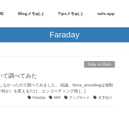
ME
Blogメモφ(..)
Tipsメモφ(..)
rails-app
Faraday
Ruby on Rails
いて調べてみた
消しなかったので調べてみました。 結論、force_encodingは強制
何か）を変えるだけ。エンコーディング情 […]
Faraday
NKF
アップロード
文字化け