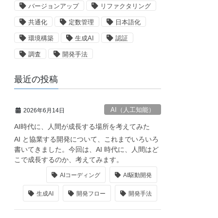
バージョンアップ
リファクタリング
共通化
定数管理
日本語化
環境構築
生成AI
認証
調査
開発手法
最近の投稿
AI（人工知能）
2026年6月14日
AI時代に、人間が成長する場所を考えてみた
AI と協業する開発について、これまでいろいろ
書いてきました。今回は、AI 時代に、人間はど
こで成長するのか、考えてみます。
AIコーディング
AI駆動開発
生成AI
開発フロー
開発手法