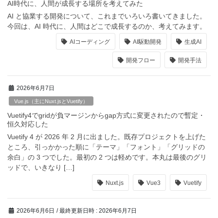
AI時代に、人間が成長する場所を考えてみた
AI と協業する開発について、これまでいろいろ書いてきました。
今回は、AI 時代に、人間はどこで成長するのか、考えてみます。
AIコーディング
AI駆動開発
生成AI
開発フロー
開発手法
2026年6月7日
Vue.js（主にNuxt.jsとVuetify）
Vuetify4でgridが負マージンからgap方式に変更されたので暫定・
恒久対応した
Vuetify 4 が 2026 年 2 月に出ました。既存プロジェクトを上げた
ところ、引っかかった順に「テーマ」「フォント」「グリッドの
余白」の 3 つでした。最初の 2 つは軽めです。本丸は最後のグリ
ッドで、いきなり […]
Nuxt.js
Vue3
Vuetify
2026年6月6日
/ 最終更新日時 :
2026年6月7日