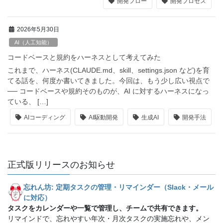
開発フロー
開発プロセス
2026年5月30日
AI（人工知能）
コードベースと規約をハーネスとして考えてみた
これまで、ハーネス(CLAUDE.md、skill、settings.json など)を育
てる話を、何度か書いてきました。今回は、もう少し広い視点で
── コードベースや規約そのものが、AI に対するハーネスになっ
ている、 […]
AIコーディング
AI駆動開発
生成AI
開発手法
正式版リリースのお知らせ
忘れん坊: 定期タスクの管理・リマインダー（Slack・メール
に対応）
タスクをカレンダーや一覧で管理し、チームで共有できます。
リマインドで、忘れやすい年次・月次タスクの実施忘れや、メン