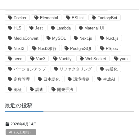
DB設計書
Devise
Devise Token Auth
Docker
Elemental
ESLint
FactoryBot
HLS
Jest
Lambda
Material UI
MediaConvert
MySQL
Next.js
Nuxt.js
Nuxt3
Nuxt3移行
PostgreSQL
RSpec
seed
Vue3
Vuetify
WebSocket
yarn
バージョンアップ
リファクタリング
共通化
定数管理
日本語化
環境構築
生成AI
認証
調査
開発手法
最近の投稿
2026年6月14日
AI（人工知能）